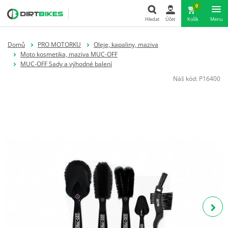
0
Hledat
Účet
Košík
Menu
Hledat
Domů
PRO MOTORKU
Oleje, kapaliny, maziva
Moto kosmetika, maziva MUC-OFF
MUC-OFF Sady a výhodné balení
Náš kód:
P16400