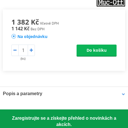
1 382 Kč
Včetně DPH
1 142 Kč
Bez DPH
Na objednávku
Do košíku
(ks)
Popis a parametry
Náš
kartáč Soft Washing Brush
se sintrovanými štětinami je
navržen pro čištění rámu a komponentů při maximální šetrnosti k
citlivým povrchům. Nový design nabízí odolnou, nárazuvzdornou
Zaregistrujte se a získejte přehled o novinkách a
rukojeť, která neklouže ani v náročných podmínkách, zvětšenou
akcích.