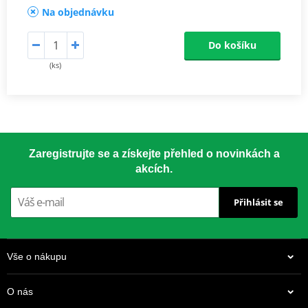
Na objednávku
Do košíku
(ks)
Zaregistrujte se a získejte přehled o novinkách a
akcích.
Přihlásit se
Vše o nákupu
O nás