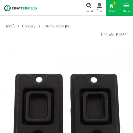
0
Hledat
Účet
Košík
Menu
Hledat
Domů
Doplňky
Ostatní zboží JMT
Náš kód:
P16354