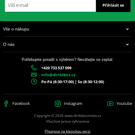
Přihlásit se
Kompletní 360° ochrana proti většině řezných ran a oděrek
Bez latexu
Polyuretanový povrch na dlani zajišťuje výborný úchop při
Vše o nákupu
zachování citlivosti
Ultralehké provedení a dostupné v pěti různých velikostech
O nás
Pratelné v pračce: praní při nízké teplotě (30 °C)
Materiál: 40 % HPPE, 10 % spandex, 15 % nylon, 5 % karbonové
Potřebujete poradit s výběrem? Neváhejte se zeptat:
vlákno, 30 % PU
+420 733 537 099
Muc-Off CZ popisy
info@dirtbikes.cz
PDF
Po-Pá (8:30-17:00) | So (8:30-12:00)
Facebook
Instagram
Youtube
Copyright © 2026 www.dirtbikesmoto.cz
Všechna práva vyhrazena
Přepnout na klasickou verzi