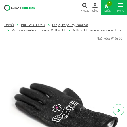
0
Hledat
Účet
Košík
Menu
Hledat
Domů
PRO MOTORKU
Oleje, kapaliny, maziva
Moto kosmetika, maziva MUC-OFF
MUC-OFF Péče o jezdce a dílna
Náš kód:
P16395