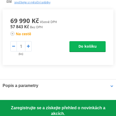
spočítejte si měsíční splátky
69 990 Kč
Včetně DPH
57 843 Kč
Bez DPH
Na cestě
Do košíku
(ks)
Popis a parametry
rekreační čtyřkolka Kayo 200 2x4
Zaregistrujte se a získejte přehled o novinkách a
Čtyřkolka má v základní výbavě praktické přední i zadní nosiče,
akcích.
homologované tažné s elektrickou zásuvkou.