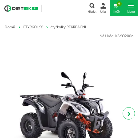
0
Hledat
Účet
Košík
Menu
Hledat
Domů
ČTYŘKOLKY
čtyřkolky REKREAČNÍ
Náš kód:
KAYO200n