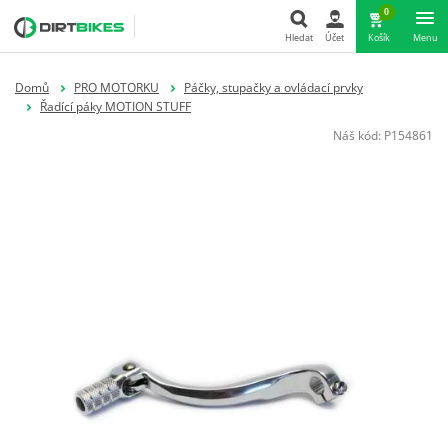
0
Hledat
Účet
Košík
Menu
Hledat
Domů
PRO MOTORKU
Páčky, stupačky a ovládací prvky
Řadící páky MOTION STUFF
Náš kód:
P154861