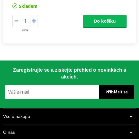
Skladem
Do košíku
(ks)
Zaregistrujte se a získejte přehled o novinkách a
akcích.
Přihlásit se
Vše o nákupu
O nás