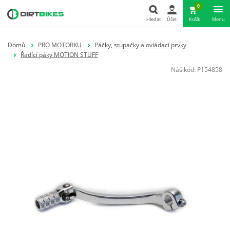
0
Hledat
Účet
Košík
Menu
Hledat
Domů
PRO MOTORKU
Páčky, stupačky a ovládací prvky
Řadící páky MOTION STUFF
Náš kód:
P154858