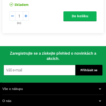
Skladem
Do košíku
(ks)
Zaregistrujte se a získejte přehled o novinkách a
akcích.
Přihlásit se
Vše o nákupu
O nás