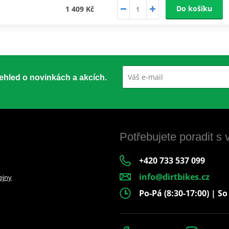
Do košíku
1 409 Kč
přehled o novinkách a akcích.
Potřebujete poradit s
+420 733 537 099
info@dirtbikes.cz
ejny
Po-Pá (8:30-17:00) | So