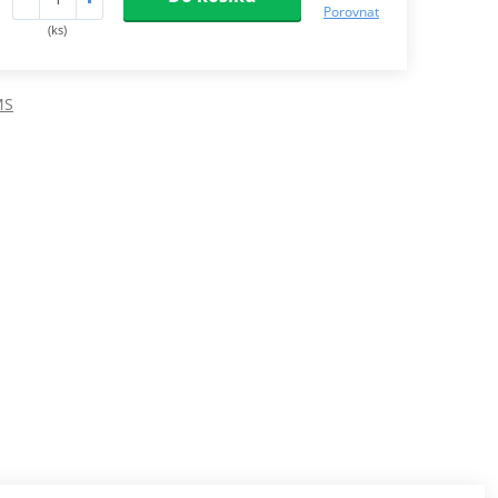
Porovnat
(ks)
MS