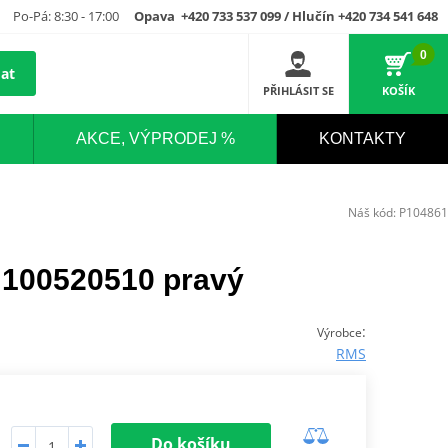
Po-Pá: 8:30 - 17:00
Opava +420 733 537 099 / Hlučín +420 734 541 648
0
at
PŘIHLÁSIT SE
KOŠÍK
AKCE, VÝPRODEJ %
KONTAKTY
Náš kód:
P104861
 100520510 pravý
:
Výrobce
RMS
Do košíku