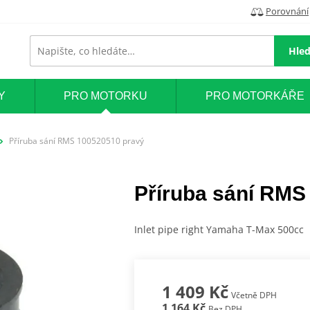
Porovnání
Hled
Y
PRO MOTORKU
PRO MOTORKÁŘE
Příruba sání RMS 100520510 pravý
Příruba sání RMS
Inlet pipe right Yamaha T-Max 500cc
1 409 Kč
Včetně DPH
1 164 Kč
Bez DPH