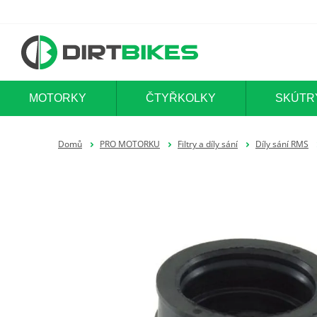
MOTORKY
ČTYŘKOLKY
SKÚTR
Domů
PRO MOTORKU
Filtry a díly sání
Díly sání RMS