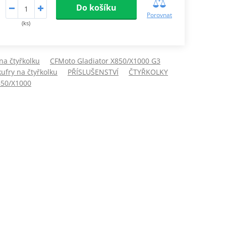
Do košíku
Porovnat
(ks)
na čtyřkolku
CFMoto Gladiator X850/X1000 G3
kufry na čtyřkolku
PŘÍSLUŠENSTVÍ
ČTYŘKOLKY
850/X1000