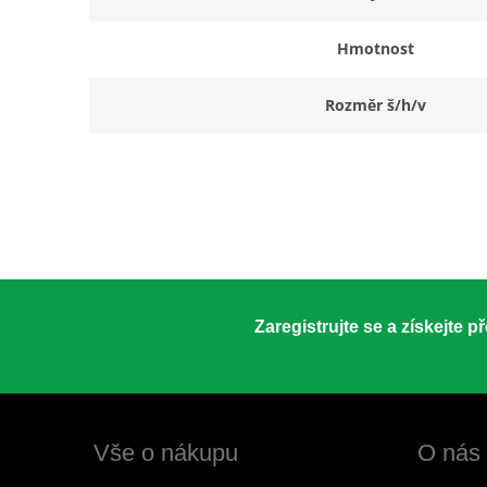
Hmotnost
Rozměr š/h/v
Zaregistrujte se a získejte 
Vše o nákupu
O nás