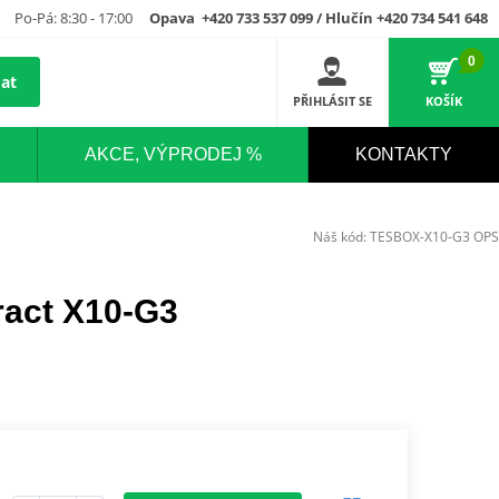
Po-Pá: 8:30 - 17:00
Opava +420 733 537 099 / Hlučín +420 734 541 648
0
at
PŘIHLÁSIT SE
KOŠÍK
AKCE, VÝPRODEJ %
KONTAKTY
Náš kód:
TESBOX-X10-G3 OPS
ract X10‑G3