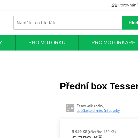
Porovnání
Hled
Y
PRO MOTORKU
PRO MOTORKÁŘE
Přední box Tesse
Essox kalkulačka,
spočítejte si měsíční splátky
5 949 Kč
(ušetříte 159 Kč)