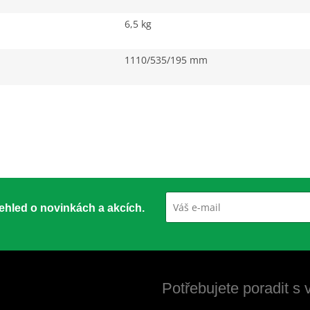
6,5 kg
1110/535/195 mm
přehled o novinkách a akcích.
Potřebujete poradit s