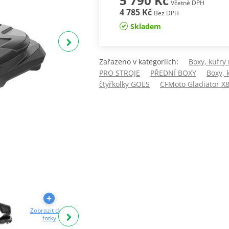
5 790 Kč
Včetně DPH
4 785 Kč
Bez DPH
Skladem
Zařazeno v kategoriích:
Boxy, kufry 
PRO STROJE
PŘEDNÍ BOXY
Boxy, 
čtyřkolky GOES
CFMoto Gladiator X
Zobrazit další
Zobrazit další
Zobrazit další
fotky
fotky
fotky