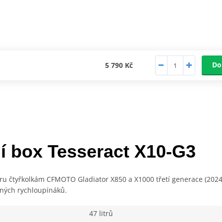
Do
5 790 Kč
í box Tesseract X10‑G3
íru čtyřkolkám CFMOTO Gladiator X850 a X1000 třetí generace (202
ených rychloupínáků.
47 litrů