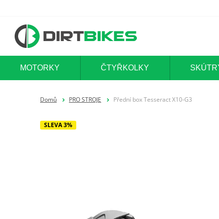
MOTORKY
ČTYŘKOLKY
SKÚTR
Domů
PRO STROJE
Přední box Tesseract X10‑G3
SLEVA 3%