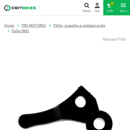
0
Hledat
Účet
Košík
Menu
Hledat
Domů
PRO MOTORKU
Páčky, stupačky a ovládací prvky
Páčky RMS
Náš kód:
P183