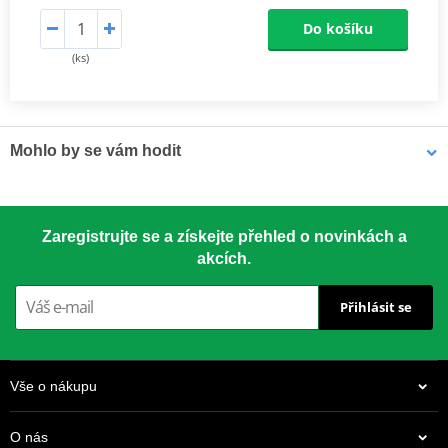
Do košíku
(ks)
Mohlo by se vám hodit
Víceúčelové mazivo Bel-Ray 6 IN 1 (400ml sprej)
Zaregistrujte se a získejte přehled o novinkách a
akcích.
Přihlásit se
Vše o nákupu
O nás