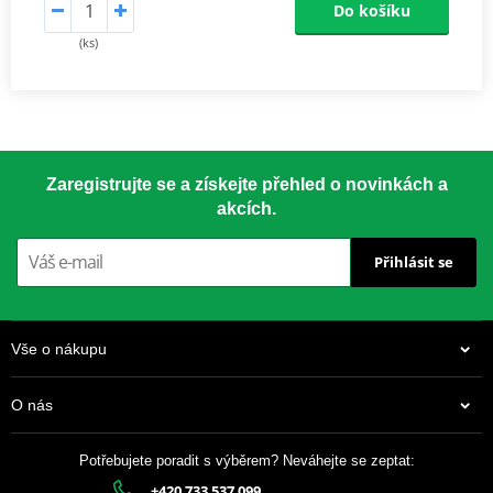
Do košíku
(ks)
Zaregistrujte se a získejte přehled o novinkách a
akcích.
Přihlásit se
Vše o nákupu
O nás
Potřebujete poradit s výběrem? Neváhejte se zeptat:
+420 733 537 099