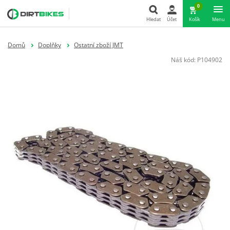
0
Hledat
Účet
Košík
Menu
Hledat
Domů
Doplňky
Ostatní zboží JMT
Náš kód:
P104902