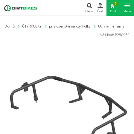
0
Hledat
Účet
Košík
Menu
Hledat
Domů
ČTYŘKOLKY
příslušenství na čtyřkolky
Ochranné rámy
Náš kód:
P250953