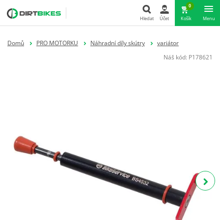
0
Hledat
Účet
Košík
Menu
Hledat
Domů
PRO MOTORKU
Náhradní díly skútry
variátor
Náš kód:
P178621