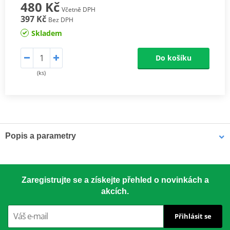
480 Kč
Včetně DPH
397 Kč
Bez DPH
Skladem
Do košíku
(ks)
Popis a parametry
kompaktní design se stupnicí tubusu od 0 do 890mm
Zaregistrujte se a získejte přehled o novinkách a
akcích.
stupnice pístu 0 až 22kg
Přihlásit se
vhodný pro všechny šířky motocyklových řemenů