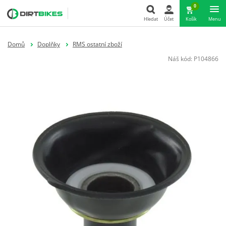
0
Hledat
Účet
Košík
Menu
Hledat
Domů
Doplňky
RMS ostatní zboží
Náš kód:
P104866