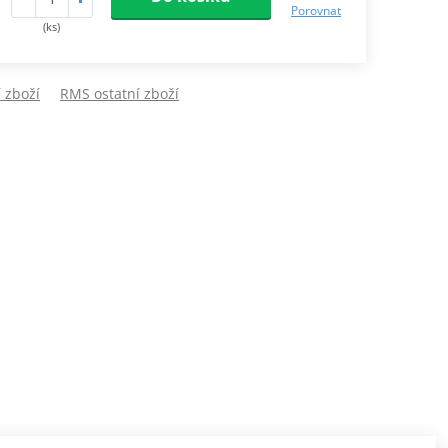
Porovnat
(ks)
 zboží
RMS ostatní zboží