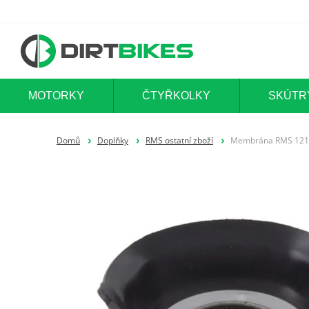
MOTORKY
ČTYŘKOLKY
SKÚTR
Domů
Doplňky
RMS ostatní zboží
Membrána RMS 121