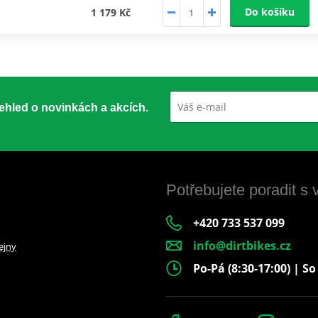
Do košíku
1 179 Kč
přehled o novinkách a akcích.
Potřebujete poradit s
+420 733 537 099
info@dirtbikes.cz
ejny
Po-Pá (8:30-17:00) | So