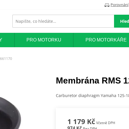
Porovnání
Hled
Y
PRO MOTORKU
PRO MOTORKÁŘE
661170
Membrána RMS 1
Carburetor diaphragm Yamaha 125-1
1 179 Kč
Včetně DPH
974 Kč
Bez DPH