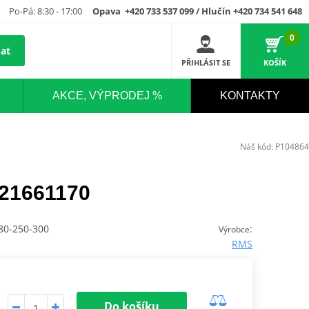
Po-Pá: 8:30 - 17:00
Opava +420 733 537 099 / Hlučín +420 734 541 648
0
at
PŘIHLÁSIT SE
KOŠÍK
AKCE, VÝPRODEJ %
KONTAKTY
Náš kód:
P104864
21661170
80-250-300
:
Výrobce
RMS
Do košíku