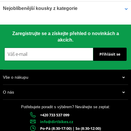
Nejoblíbenější kousky z kategorie
MUC-OFF Silikonový lesk
Mazivo na řetěz PTFE do
Zaregistrujte se a získejte přehled o novinkách a
na motocykly SILICON
sucha MUC-OFF 649 400ml
SHINE 626 500ml
akcích.
Přihlásit se
Vše o nákupu
O nás
439 Kč
Potřebujete poradit s výběrem? Neváhejte se zeptat:
329 Kč
Skladem
+420 733 537 099
Na prodejně
info@dirtbikes.cz
Po-Pá (8:30-17:00) | So (8:30-12:00)