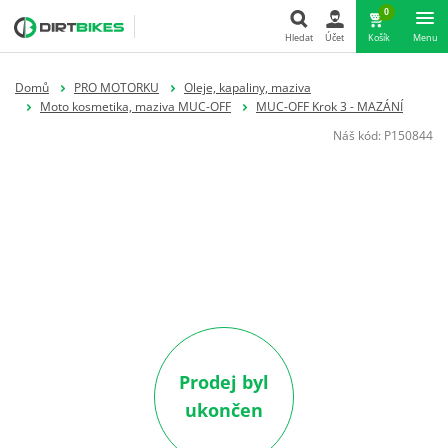
0
Hledat
Účet
Košík
Menu
Hledat
Domů
PRO MOTORKU
Oleje, kapaliny, maziva
Moto kosmetika, maziva MUC-OFF
MUC-OFF Krok 3 - MAZÁNÍ
Náš kód:
P150844
Prodej byl
ukončen