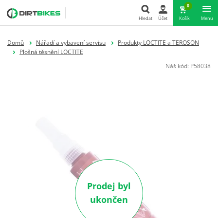
0
Hledat
Účet
Košík
Menu
Hledat
Domů
Nářadí a vybavení servisu
Produkty LOCTITE a TEROSON
Plošná těsnění LOCTITE
Náš kód:
P58038
Prodej byl
ukončen