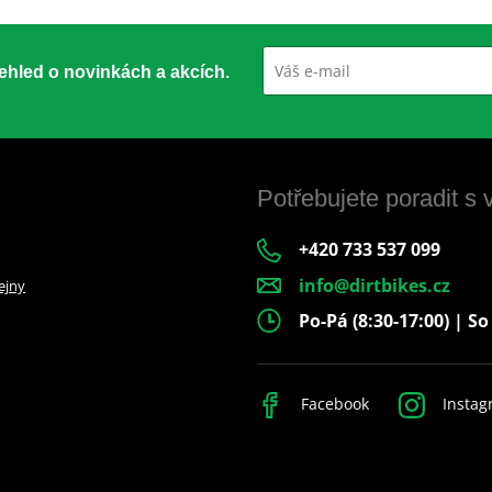
přehled o novinkách a akcích.
Potřebujete poradit s
+420 733 537 099
info@dirtbikes.cz
ejny
Po-Pá (8:30-17:00) | So
Facebook
Instag