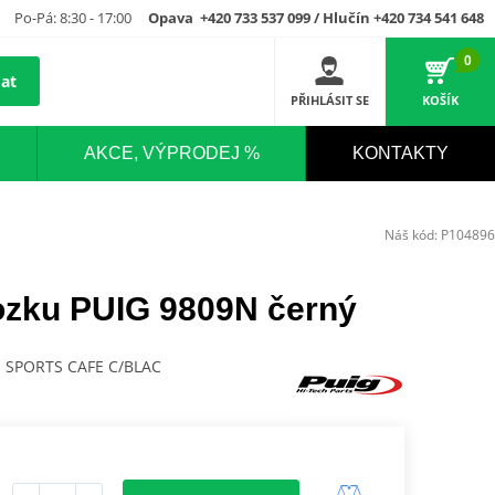
Po-Pá: 8:30 - 17:00
Opava +420 733 537 099 / Hlučín +420 734 541 648
0
at
PŘIHLÁSIT SE
KOŠÍK
AKCE, VÝPRODEJ %
KONTAKTY
Náš kód:
P104896
ozku PUIG 9809N černý
 SPORTS CAFE C/BLAC