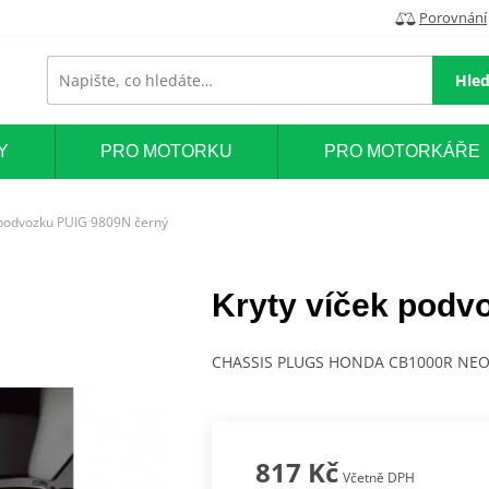
Porovnání
Hled
Y
PRO MOTORKU
PRO MOTORKÁŘE
 podvozku PUIG 9809N černý
Kryty víček podv
CHASSIS PLUGS HONDA CB1000R NEO
817 Kč
Včetně DPH