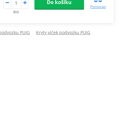
Do košíku
Porovnat
(ks)
 podvozku PUIG
Kryty víček podvozku PUIG