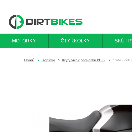
MOTORKY
ČTYŘKOLKY
SKÚTR
Domů
Doplňky
Kryty víček podvozku PUIG
Kryty víček