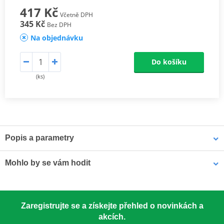
417 Kč
Včetně DPH
345 Kč
Bez DPH
Na objednávku
Do košíku
(ks)
Popis a parametry
Mounting tips
PDF
Mohlo by se vám hodit
Rouška PUIG 20498N
Zaregistrujte se a získejte přehled o novinkách a
akcích.