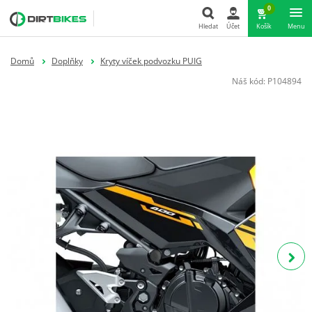
0
Hledat
Účet
Košík
Menu
Hledat
Domů
Doplňky
Kryty víček podvozku PUIG
Náš kód:
P104894