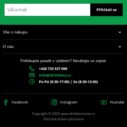
Přihlásit se
Vše o nákupu
O nás
Potřebujete poradit s výběrem? Neváhejte se zeptat:
+420 733 537 099
163 Kč
info@dirtbikes.cz
Skladem
Po-Pá (8:30-17:00) | So (8:30-12:00)
Facebook
Instagram
Youtube
Copyright © 2026 www.dirtbikesmoto.cz
Všechna práva vyhrazena