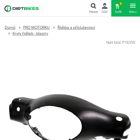
0
Hledat
Účet
Košík
Menu
Hledat
Domů
PRO MOTORKU
Řídítka a příslušenství
Kryty řidítek - blastry
Náš kód:
P16350