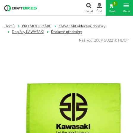
0
Hledat
Účet
Košík
Menu
Hledat
Domů
PRO MOTORKÁŘE
KAWASAKI oblečení, doplňky
Doplňky KAWASAKI
Dárkové předměty
Náš kód:
206MGU2210 HL/OP