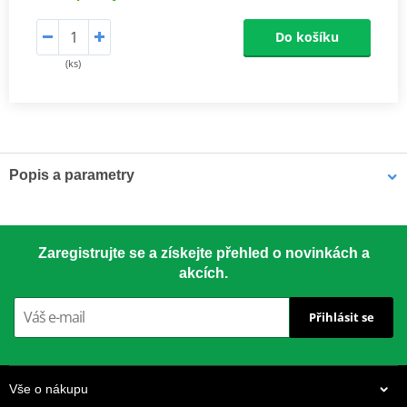
Do košíku
(ks)
Popis a parametry
KAWASAKI vlaječka pro fanoušky
Zelená je barva, která povzbudí Váš oblíbený tým!
Zaregistrujte se a získejte přehled o novinkách a
akcích.
Složení: 100% polyester,
Logo River Mark,
Přihlásit se
Rozměry: 50x70cm.
Vše o nákupu