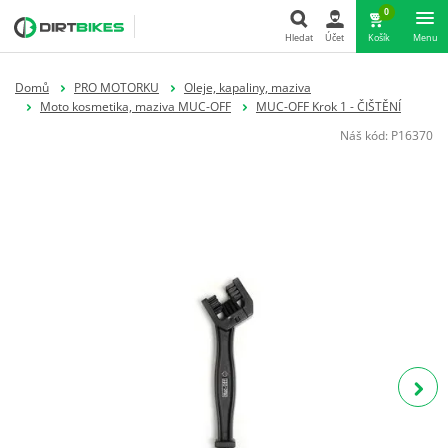
0
Hledat
Účet
Košík
Menu
Hledat
Domů
PRO MOTORKU
Oleje, kapaliny, maziva
Moto kosmetika, maziva MUC-OFF
MUC-OFF Krok 1 - ČIŠTĚNÍ
Náš kód:
P16370