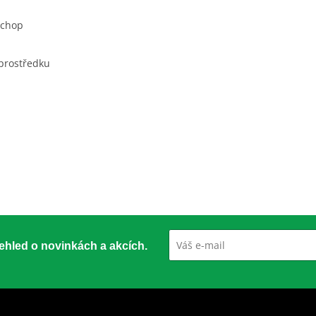
úchop
 prostředku
přehled o novinkách a akcích.