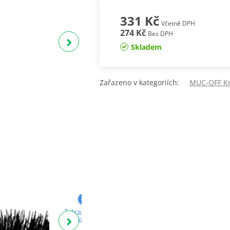
331 Kč
Včetně DPH
274 Kč
Bez DPH
Skladem
Zařazeno v kategoriích:
MUC-OFF Kr
Zobrazit další
Zobrazit další
Zobrazit další
fotky
fotky
fotky