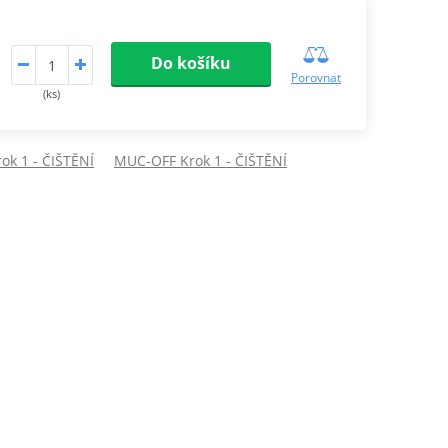
Do košíku
Porovnat
(ks)
ok 1 - ČIŠTĚNÍ
MUC-OFF Krok 1 - ČIŠTĚNÍ
Zobrazit další
fotky