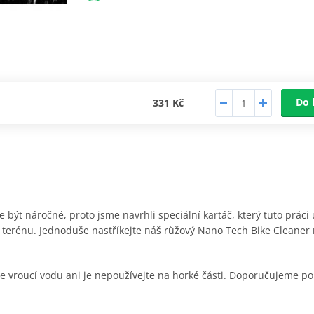
Do 
331 Kč
 být náročné, proto jsme navrhli speciální kartáč, který tuto práci 
 v terénu. Jednoduše nastříkejte náš růžový Nano Tech Bike Cleaner
te vroucí vodu ani je nepoužívejte na horké části. Doporučujeme p