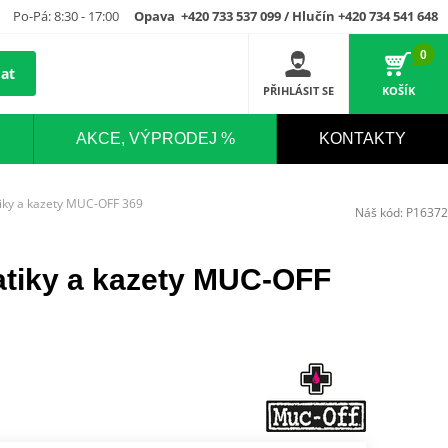
Po-Pá: 8:30 - 17:00
Opava +420 733 537 099 / Hlučín +420 734 541 648
0
at
PŘIHLÁSIT SE
KOŠÍK
AKCE, VÝPRODEJ %
KONTAKTY
iky a kazety MUC-OFF 369
Náš kód:
P16372
tiky a kazety MUC-OFF