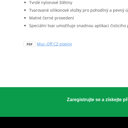
Tvrdé nylonové štětiny
Tvarované silikonové vložky pro pohodlný a pevný 
Matné černé provedení
Speciální tvar umožňuje snadnou aplikaci čisticího
Muc-Off CZ popisy
PDF
Zaregistrujte se a získejte 