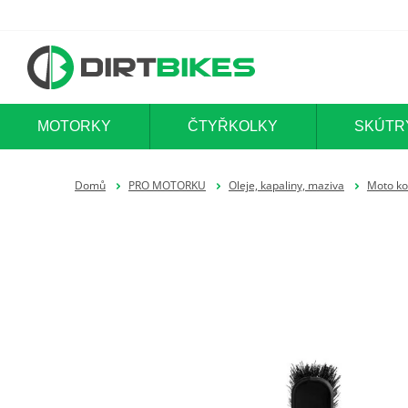
MOTORKY
ČTYŘKOLKY
SKÚTR
Domů
PRO MOTORKU
Oleje, kapaliny, maziva
Moto ko