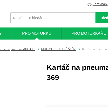
Porovnání
Hled
Y
PRO MOTORKU
PRO MOTORKÁŘE
smetika, maziva MUC-OFF
MUC-OFF Krok 1 - ČIŠTĚNÍ
Kartáč na pneumat
Kartáč na pneuma
369