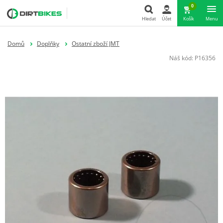
0
Hledat
Účet
Košík
Menu
Hledat
Domů
Doplňky
Ostatní zboží JMT
Náš kód:
P16356