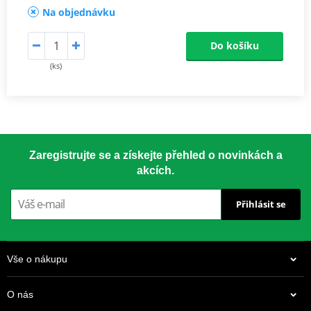
Na objednávku
Do košíku
(ks)
Zaregistrujte se a získejte přehled o novinkách a
akcích.
Přihlásit se
Vše o nákupu
O nás