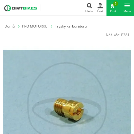
0
Hledat
Účet
Košík
Menu
Hledat
Domů
PRO MOTORKU
Trysky karburátoru
Náš kód:
P381