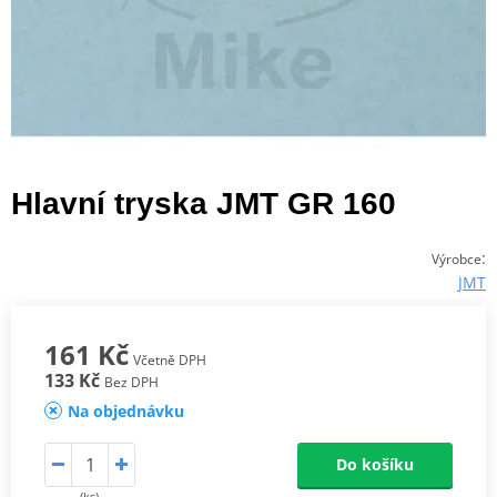
Hlavní tryska JMT GR 160
:
Výrobce
JMT
161 Kč
Včetně DPH
133 Kč
Bez DPH
Na objednávku
Do košíku
(ks)