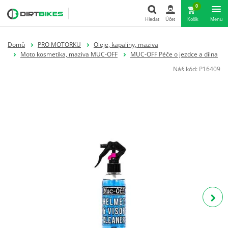
0
Hledat
Účet
Košík
Menu
Hledat
Domů
PRO MOTORKU
Oleje, kapaliny, maziva
Moto kosmetika, maziva MUC-OFF
MUC-OFF Péče o jezdce a dílna
Náš kód:
P16409