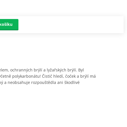
košíku
lem, ochranných brýlí a lyžařských brýlí. Byl
etně polykarbonátu! Čistič hledí, čoček a brýlí má
lný a neobsahuje rozpouštědla ani škodlivé