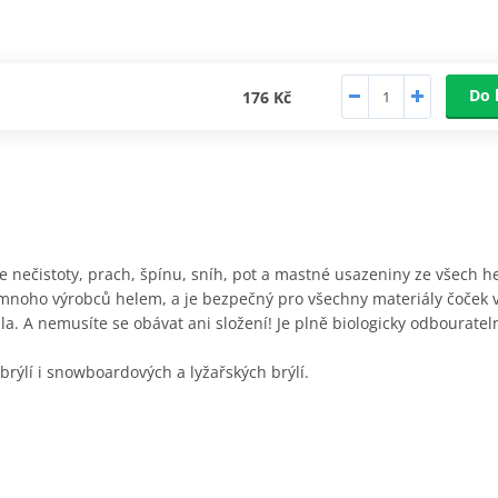
Do 
176 Kč
e nečistoty, prach, špínu, sníh, pot a mastné usazeniny ze všech he
mnoho výrobců helem, a je bezpečný pro všechny materiály čoček vč
la. A nemusíte se obávat ani složení! Je plně biologicky odbourate
h brýlí i snowboardových a lyžařských brýlí.