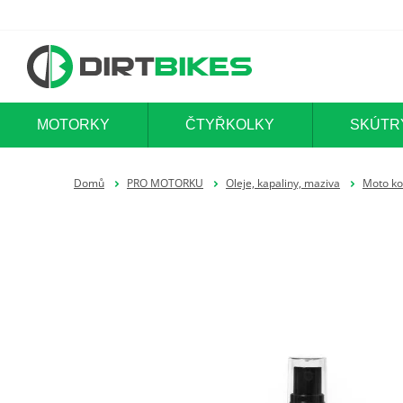
MOTORKY
ČTYŘKOLKY
SKÚTR
Domů
PRO MOTORKU
Oleje, kapaliny, maziva
Moto ko