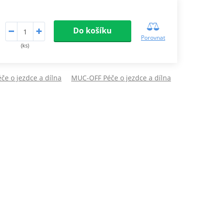
Do košíku
Porovnat
(ks)
e o jezdce a dílna
MUC-OFF Péče o jezdce a dílna