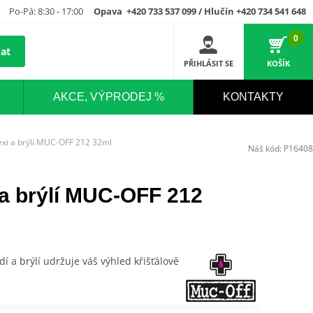
Po-Pá: 8:30 - 17:00
Opava +420 733 537 099 / Hlučín +420 734 541 648
0
at
PŘIHLÁSIT SE
KOŠÍK
AKCE, VÝPRODEJ %
KONTAKTY
plexi a brýlí MUC-OFF 212 32ml
Náš kód:
P16408
i a brýlí MUC-OFF 212
dí a brýlí udržuje váš výhled křišťálově