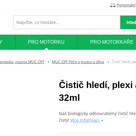
Porovnání
Hled
Y
PRO MOTORKU
PRO MOTORKÁŘE
smetika, maziva MUC-OFF
MUC-OFF Péče o jezdce a dílna
Čistič hledí, 
Čistič hledí, plex
32ml
Náš biologicky odbouratelný čistič hle
čistý!
Více informací