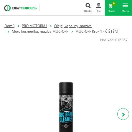
0
Hledat
Účet
Košík
Menu
Hledat
Domů
PRO MOTORKU
Oleje, kapaliny, maziva
Moto kosmetika, maziva MUC-OFF
MUC-OFF Krok 1 - ČIŠTĚNÍ
Náš kód:
P16367