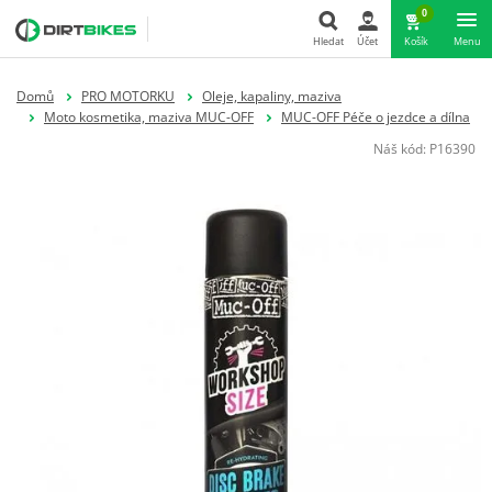
0
Hledat
Účet
Košík
Menu
Hledat
Domů
PRO MOTORKU
Oleje, kapaliny, maziva
Moto kosmetika, maziva MUC-OFF
MUC-OFF Péče o jezdce a dílna
Náš kód:
P16390