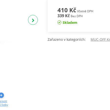
410 Kč
Včetně DPH
339 Kč
Bez DPH
Skladem
Zařazeno v kategoriích:
MUC-OFF Kr
razit
í fotky