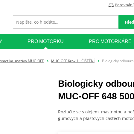
Porovnání
Hled
Y
PRO MOTORKU
PRO MOTORKÁŘE
smetika, maziva MUC-OFF
MUC-OFF Krok 1 - ČIŠTĚNÍ
Biologicky odbour
Biologicky odbou
MUC-OFF 648 50
Rozlučte se s olejem, mastnotou a ne
gumových a plastových částech motoc