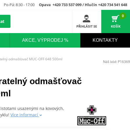
Po-Pá: 8:30 - 17:00
Opava +420 733 537 099 / Hlučín +420 734 541 648
0
at
PŘIHLÁSIT SE
KOŠÍK
AKCE, VÝPRODEJ %
KONTAKTY
atelný odmašťovač MUC-OFF 648 500ml
Náš kód:
P16369
ratelný odmašťovač
0ml
čistotami usazenými na kovových,
yklu!
Více informací