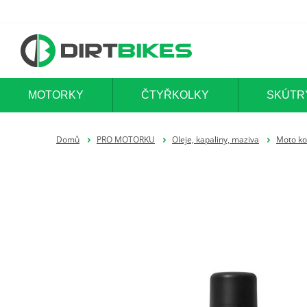
MOTORKY
ČTYŘKOLKY
SKÚTR
Domů
PRO MOTORKU
Oleje, kapaliny, maziva
Moto ko