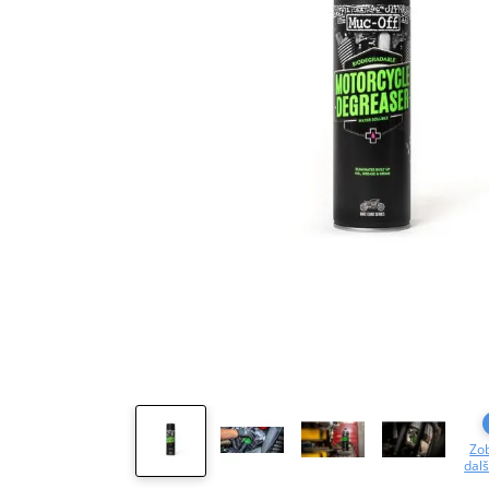
Zob
dalš