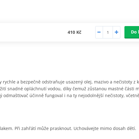
Do 
410 Kč
rychle a bezpečně odstraňuje usazený olej, mazivo a nečistoty z ko
žití snadné opláchnutí vodou, díky čemuž zůstanou mastné části m
 odmašťovač účinně fungoval i na ty nejodolnější nečistoty, včet
lakem. Při zahřátí může prasknout. Uchovávejte mimo dosah dětí.