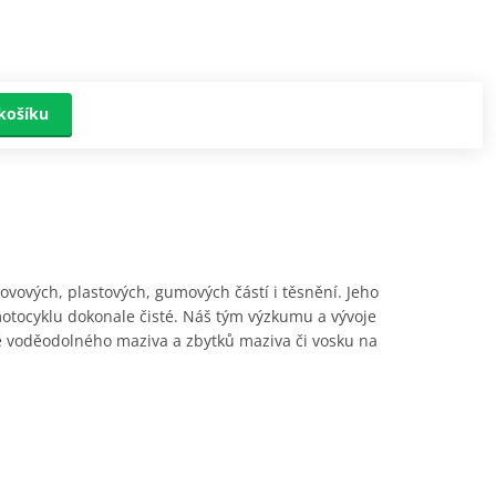
košíku
vových, plastových, gumových částí i těsnění. Jeho
otocyklu dokonale čisté. Náš tým výzkumu a vývoje
ně voděodolného maziva a zbytků maziva či vosku na