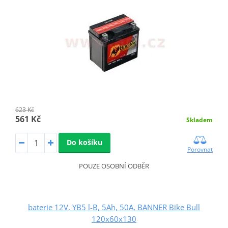
623 Kč
561 Kč
Skladem
Do košíku
Porovnat
POUZE OSOBNÍ ODBĚR
baterie 12V, YB5 l-B, 5Ah, 50A, BANNER Bike Bull
120x60x130