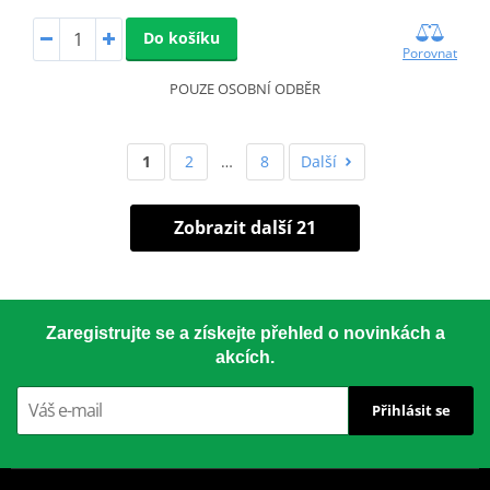
Do košíku
Porovnat
POUZE OSOBNÍ ODBĚR
1
2
…
8
Další
Zobrazit další 21
Zaregistrujte se a získejte přehled o novinkách a
akcích.
Přihlásit se