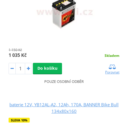
1 150 Kč
1 035 Kč
Skladem
Do košíku
Porovnat
POUZE OSOBNÍ ODBĚR
baterie 12V, YB12AL-A2, 12Ah, 170A, BANNER Bike Bull
134x80x160
SLEVA 10%