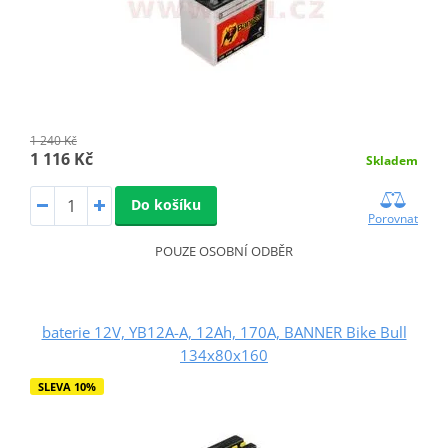
1 240 Kč
1 116 Kč
Skladem
Do košíku
Porovnat
POUZE OSOBNÍ ODBĚR
baterie 12V, YB12A-A, 12Ah, 170A, BANNER Bike Bull
134x80x160
SLEVA 10%