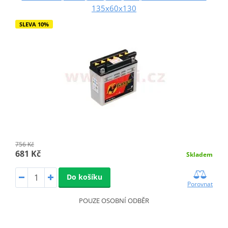
135x60x130
SLEVA 10%
756 Kč
681 Kč
Skladem
Do košíku
Porovnat
POUZE OSOBNÍ ODBĚR