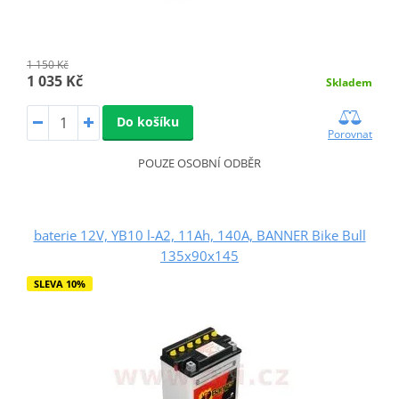
1 150 Kč
1 035 Kč
Skladem
Do košíku
Porovnat
POUZE OSOBNÍ ODBĚR
baterie 12V, YB10 l-A2, 11Ah, 140A, BANNER Bike Bull
135x90x145
SLEVA 10%