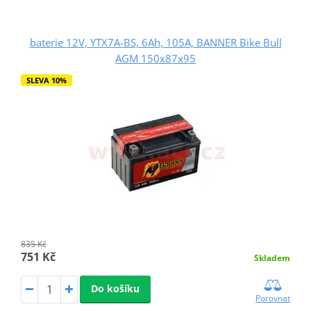
baterie 12V, YTX7A-BS, 6Ah, 105A, BANNER Bike Bull
AGM 150x87x95
SLEVA 10%
835 Kč
751 Kč
Skladem
Do košíku
Porovnat