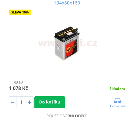
134x80x160
SLEVA 10%
1 198 Kč
1 078 Kč
Skladem
Do košíku
Porovnat
POUZE OSOBNÍ ODBĚR