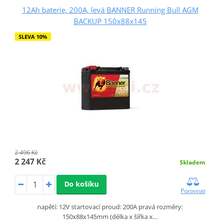
12Ah baterie, 200A, levá BANNER Running Bull AGM
BACKUP 150x88x145
SLEVA 10%
2 496 Kč
2 247 Kč
Skladem
Do košíku
Porovnat
napětí: 12V startovací proud: 200A pravá rozměry:
150x88x145mm (délka x šířka x…