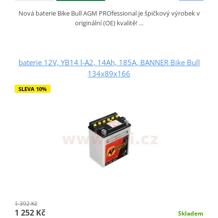
Nová baterie Bike Bull AGM PROfessional je špičkový výrobek v
originální (OE) kvalitě! …
baterie 12V, YB14 l-A2, 14Ah, 185A, BANNER Bike Bull
134x89x166
SLEVA 10%
1 392 Kč
1 252 Kč
Skladem