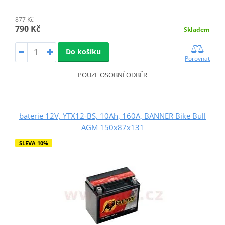
877 Kč
790 Kč
Skladem
Do košíku
Porovnat
POUZE OSOBNÍ ODBĚR
baterie 12V, YTX12-BS, 10Ah, 160A, BANNER Bike Bull
AGM 150x87x131
SLEVA 10%