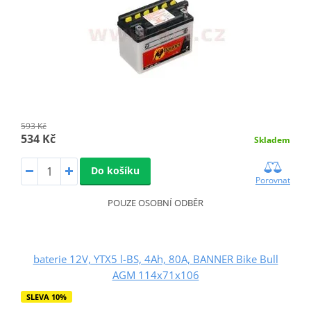
593 Kč
534 Kč
Skladem
Do košíku
Porovnat
POUZE OSOBNÍ ODBĚR
baterie 12V, YTX5 l-BS, 4Ah, 80A, BANNER Bike Bull
AGM 114x71x106
SLEVA 10%