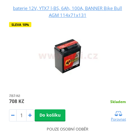
baterie 12V, YTX7 l-BS, 6Ah, 100A, BANNER Bike Bull
AGM 114x71x131
SLEVA 10%
787 Kč
708 Kč
Skladem
Do košíku
Porovnat
POUZE OSOBNÍ ODBĚR