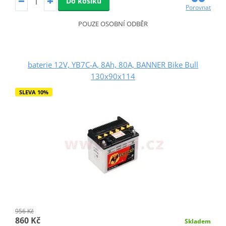
Do košíku
Porovnat
POUZE OSOBNÍ ODBĚR
baterie 12V, YB7C-A, 8Ah, 80A, BANNER Bike Bull
130x90x114
SLEVA 10%
956 Kč
860 Kč
Skladem