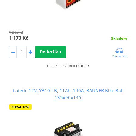
1 303 Kč
1 173 Kč
Skladem
Do košíku
Porovnat
POUZE OSOBNÍ ODBĚR
baterie 12V, YB10 l-B, 11Ah, 140A, BANNER Bike Bull
135x90x145
SLEVA 10%