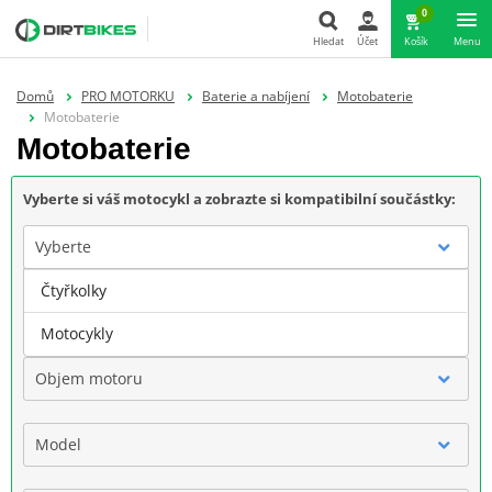
0
Hledat
Účet
Košík
Menu
Hledat
Domů
PRO MOTORKU
Baterie a nabíjení
Motobaterie
Motobaterie
Motobaterie
Vyberte si váš motocykl a zobrazte si kompatibilní součástky:
Vyberte
Čtyřkolky
Značka
Motocykly
Objem motoru
Model