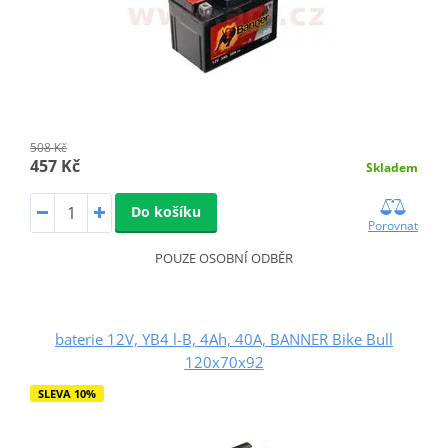
508 Kč
457 Kč
Skladem
Do košíku
Porovnat
POUZE OSOBNÍ ODBĚR
baterie 12V, YB4 l-B, 4Ah, 40A, BANNER Bike Bull
120x70x92
SLEVA 10%