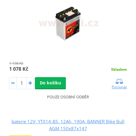
1 198 Kč
1 078 Kč
Skladem
Do košíku
Porovnat
POUZE OSOBNÍ ODBĚR
baterie 12V, YTX14-BS, 12Ah, 190A, BANNER Bike Bull
AGM 150x87x147