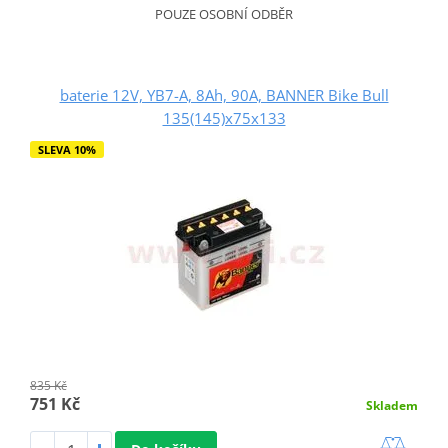
POUZE OSOBNÍ ODBĚR
baterie 12V, YB7-A, 8Ah, 90A, BANNER Bike Bull
135(145)x75x133
SLEVA 10%
835 Kč
751 Kč
Skladem