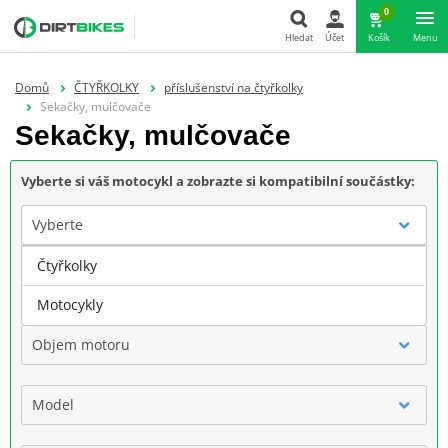
0
Hledat
Účet
Košík
Menu
Hledat
Domů
ČTYŘKOLKY
příslušenství na čtyřkolky
Sekačky, mulčovače
Sekačky, mulčovače
Vyberte si váš motocykl a zobrazte si kompatibilní součástky:
Vyberte
Čtyřkolky
Značka
Motocykly
Objem motoru
Model