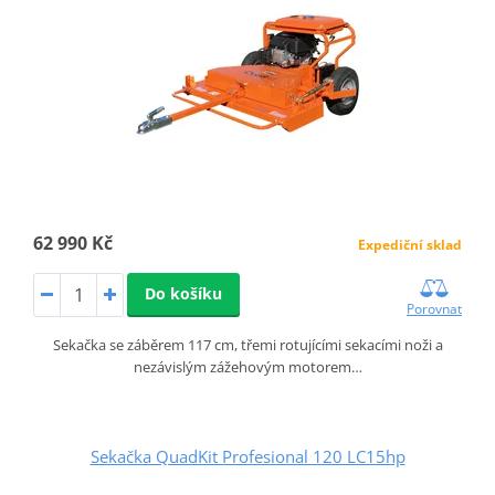
62 990 Kč
Expediční sklad
Do košíku
Porovnat
Sekačka se záběrem 117 cm, třemi rotujícími sekacími noži a
nezávislým zážehovým motorem…
Sekačka QuadKit Profesional 120 LC15hp