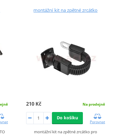
o
montážní kit na zpětné zrcátko
210 Kč
Na prodejně
ejně
Do košíku
Porovnat
ovnat
montážní kit na zpětné zrcátko pro
OTO