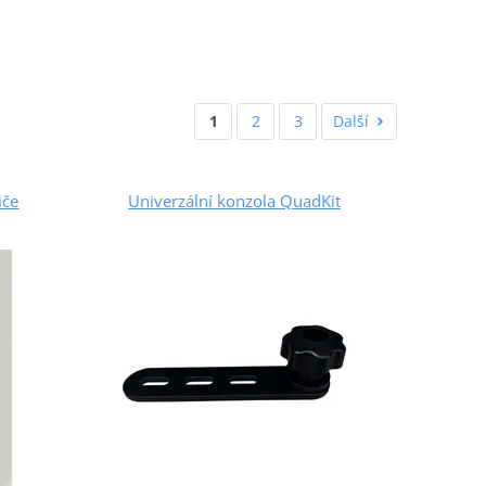
1
2
3
Další
iče
Univerzální konzola QuadKit