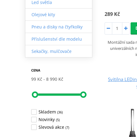
Led světla
289 Kč
Olejové kity
Pneu a disky na čtyřkolky
Příslušenství dle modelu
Montážní sada 
univerzálních
Sekačky, mulčovače
CENA
Svítilna LED
99 Kč
8 990 Kč
Skladem
(36)
Novinky
(5)
Slevová akce
(7)