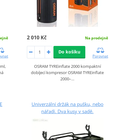
2 010 Kč
ejně
Na prodejně
Do košíku
ovnat
Porovnat
ml,
OSRAM TYREinflate 2000 kompaktní
ná
dobíjecí kompresor OSRAM TYREinflate
2000–…
E
Univerzální držák na pušku, nebo
nářadí. Dva kusy v sadě.