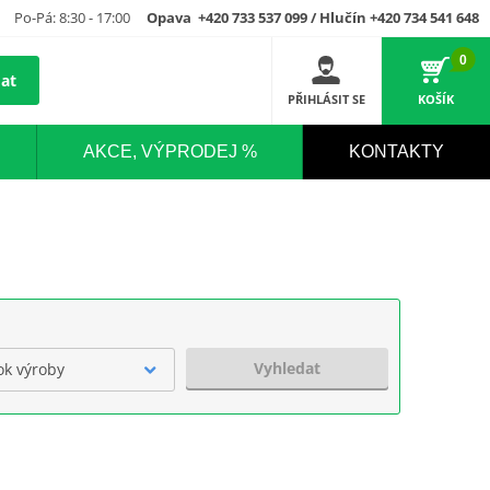
Po-Pá: 8:30 - 17:00
Opava +420 733 537 099 / Hlučín +420 734 541 648
0
at
PŘIHLÁSIT SE
KOŠÍK
AKCE, VÝPRODEJ %
KONTAKTY
Vyhledat
ok výroby