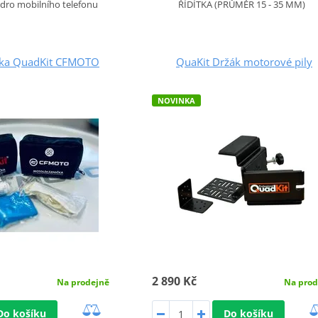
ro mobilního telefonu
ŘÍDÍTKA (PRŮMĚR 15 - 35 MM)
čka QuadKit CFMOTO
QuaKit Držák motorové pily
NOVINKA
2 890 Kč
Na prodejně
Na prod
Do košíku
Do košíku