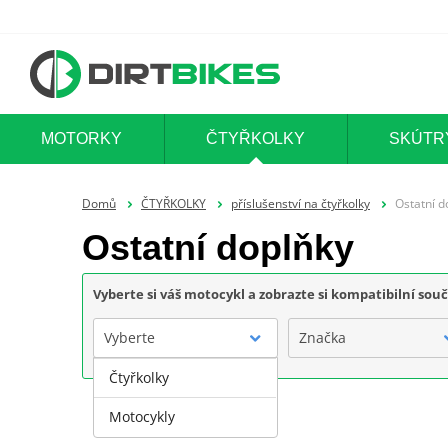
MOTORKY
ČTYŘKOLKY
SKÚTR
Domů
ČTYŘKOLKY
příslušenství na čtyřkolky
Ostatní d
Ostatní doplňky
Vyberte si váš motocykl a zobrazte si kompatibilní sou
Vyberte
Značka
Čtyřkolky
Motocykly