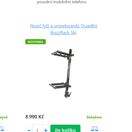
pouzdro mobilního telefonu
Nosič lyží a snowboardů QuadKit
BuzzRack Ski
NOVINKA
8 990 Kč
ejně
Skladem
Do košíku