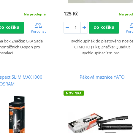
125 Kč
Na prodejně
Na prod
Do košíku
Do košíku
Porovnat
Por
na box Značka: GKA Sada
Rychloupínák do plastového nosič
 montážních U‑spon pro
CFMOTO (1 ks) Značka: QuadKit
instalaci…
Rychloupínací trn pro…
inspect SLIM MAX1000
Páková maznice YATO
OSRAM
NOVINKA