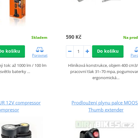
590 Kč
Na prod
Skladem
Do košíku
Do košíku
Por
Porovnat
Hliníková konstrukce, objem 400 cm3/
ný tok: až 1000 lm / 100 lm
pracovní tlak 31–70 mpa, pogumova
 světlo baterky …
ergonomická…
R 12V compressor
Prodloužení plynu palce MOOS
ompresor
Thumb extender