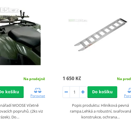
1 650 Kč
Na prodejně
Na prod
Do košíku
Do košíku
Porovnat
Por
a nářadí MOOSE Včetně
Popis produktu: Hliníková pevná
vacích popruhů. (2ks viz
rampa.Lehká a robustní, svařovan
rázek). Do…
konstrukce, ochrana…