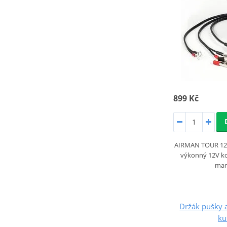
899 Kč
AIRMAN TOUR 12
výkonný 12V k
man
Držák pušky 
ku