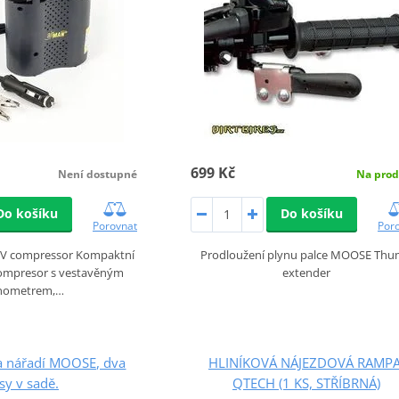
699 Kč
Není dostupné
Na prod
Do košíku
Do košíku
Porovnat
Por
V compressor Kompaktní
Prodloužení plynu palce MOOSE Th
ompresor s vestavěným
extender
ometrem,…
a nářadí MOOSE, dva
HLINÍKOVÁ NÁJEZDOVÁ RAMPA
sy v sadě.
QTECH (1 KS, STŘÍBRNÁ)