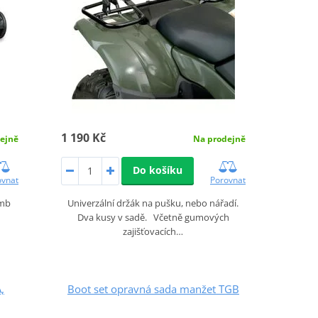
1 190 Kč
ejně
Na prodejně
Do košíku
ovnat
Porovnat
umb
Univerzální držák na pušku, nebo nářadí.
Dva kusy v sadě. Včetně gumových
zajišťovacích…
,
Boot set opravná sada manžet TGB