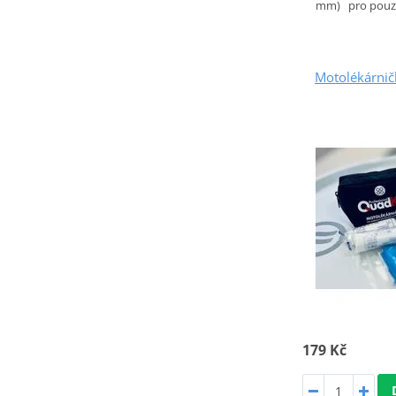
mm) pro pouzd
Motolékárni
179 Kč