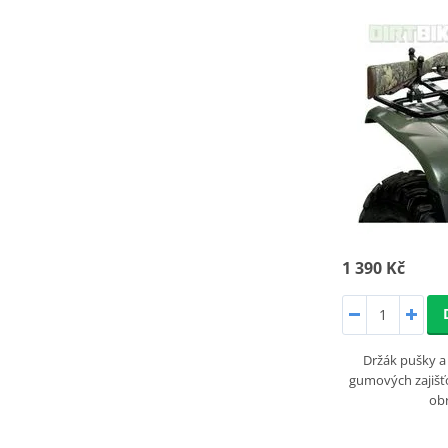
1 390 Kč
Držák pušky 
gumových zajišťo
ob