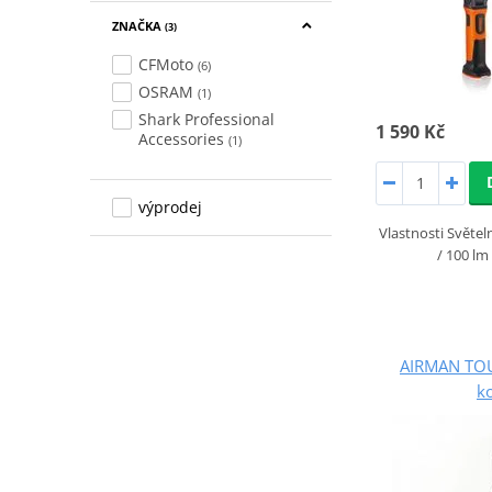
ZNAČKA
(3)
CFMoto
(6)
OSRAM
(1)
Shark Professional
1 590 Kč
Accessories
(1)
výprodej
Vlastnosti Světel
/ 100 lm
AIRMAN TOU
k