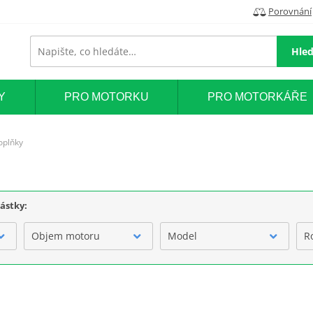
Porovnání
Hled
Y
PRO MOTORKU
PRO MOTORKÁŘE
oplňky
částky:
Objem motoru
Model
R