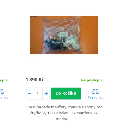
1 890 Kč
Na prodejně
ejně
Do košíku
Porovnat
ovnat
Opravna sada manžety, maziva a spony pro
čtyřkolky TGB V baleni: 2x manžeta, 2x
á
mazivo,…