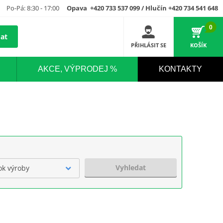
Po-Pá: 8:30 - 17:00
Opava +420 733 537 099 / Hlučín +420 734 541 648
0
at
PŘIHLÁSIT SE
KOŠÍK
AKCE, VÝPRODEJ %
KONTAKTY
Vyhledat
ok výroby