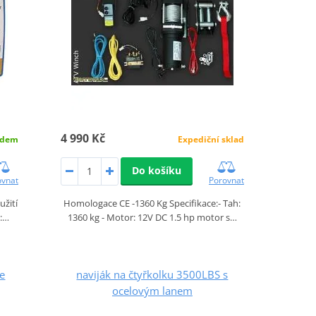
4 990 Kč
Expediční sklad
adem
Do košíku
Porovnat
ovnat
Homologace CE -1360 Kg Specifikace:- Tah:
užití
1360 kg - Motor: 12V DC 1.5 hp motor s…
O:…
se
naviják na čtyřkolku 3500LBS s
ocelovým lanem