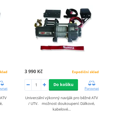
3 990 Kč
sklad
Expediční sklad
Do košíku
ovnat
Porovnat
 ATV
Univerzální výkonný naviják pro běžné ATV
é,
/ UTV. možnost doukoupení: Dálkové,
kabelové…