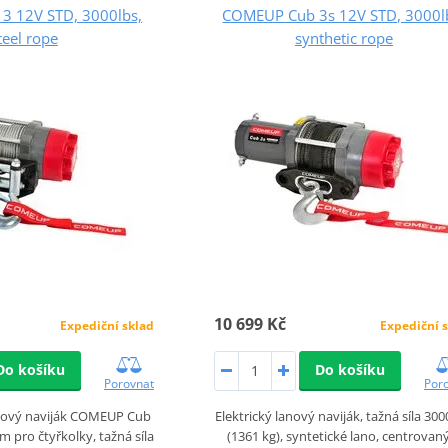
3 12V STD, 3000lbs,
COMEUP Cub 3s 12V STD, 3000l
teel rope
synthetic rope
10 699 Kč
Expediční sklad
Expediční 
Do košíku
Do košíku
Porovnat
Por
anový naviják COMEUP Cub
Elektrický lanový naviják, tažná síla 300
m pro čtyřkolky, tažná síla
(1361 kg), syntetické lano, centrova