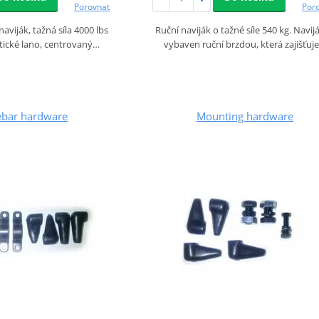
Porovnat
Por
naviják, tažná síla 4000 lbs
Ruční naviják o tažné síle 540 kg. Navijá
etické lano, centrovaný…
vybaven ruční brzdou, která zajišťuj
ebar hardware
Mounting hardware