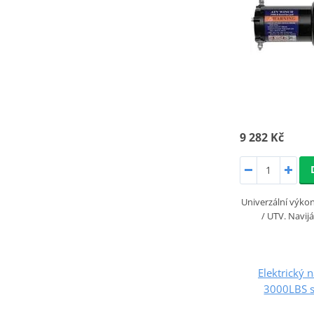
9 282 Kč
Univerzální výko
/ UTV. Navij
Elektrický 
3000LBS 