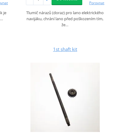
Porovnat
ovnat
Tlumič nárazů (doraz) pro lano elektrického
k je
navijáku, chrání lano před poškozením tím,
e…
že…
1st shaft kit