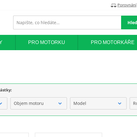
Porovnání
Hled
Y
PRO MOTORKU
PRO MOTORKÁŘE
částky:
Objem motoru
Model
R