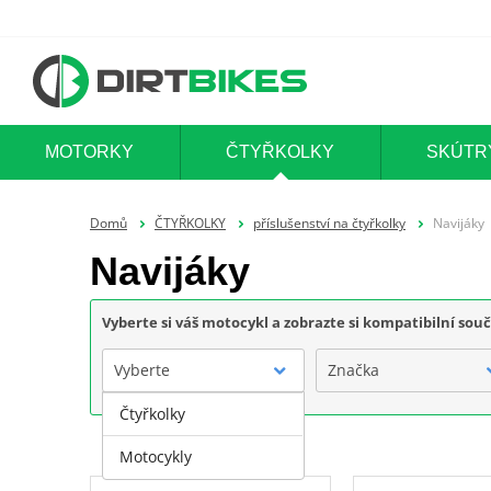
MOTORKY
ČTYŘKOLKY
SKÚTR
Domů
ČTYŘKOLKY
příslušenství na čtyřkolky
Navijáky
Navijáky
Vyberte si váš motocykl a zobrazte si kompatibilní sou
Vyberte
Značka
Čtyřkolky
Motocykly