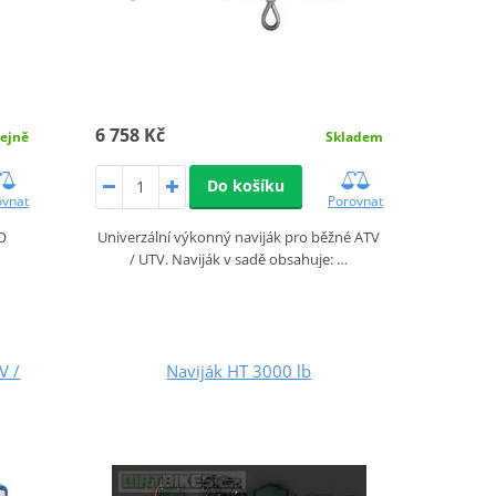
6 758 Kč
ejně
Skladem
Do košíku
ovnat
Porovnat
OTO
Univerzální výkonný naviják pro běžné ATV
/ UTV. Naviják v sadě obsahuje: …
V /
Naviják HT 3000 lb