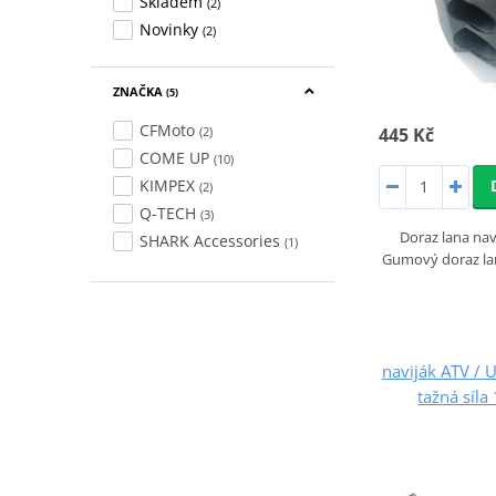
Skladem
(2)
Novinky
(2)
ZNAČKA
(5)
CFMoto
(2)
445 Kč
COME UP
(10)
KIMPEX
(2)
Q-TECH
(3)
Doraz lana na
SHARK Accessories
(1)
Gumový doraz lan
naviják ATV / 
tažná síla