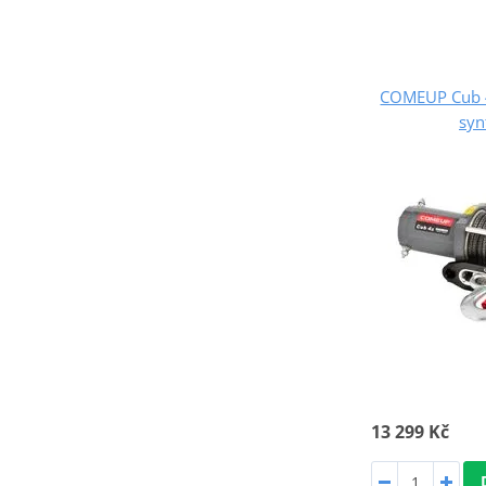
COMEUP Cub 4
syn
13 299 Kč