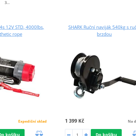
3…
s 12V STD, 4000lbs,
SHARK Ruční naviják 540kg s ru
thetic rope
brzdou
1 399 Kč
Expediční sklad
Na d
Do košíku
Do košíku