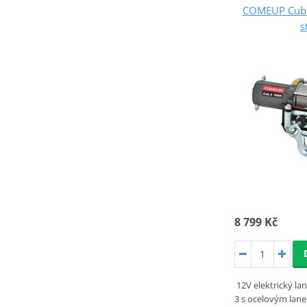
COMEUP Cub 
s
8 799 Kč
12V elektrický l
3 s ocelovým lane