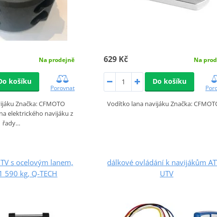
629 Kč
Na prodejně
Na prod
Do košíku
Do košíku
Porovnat
Por
vijáku Značka: CFMOTO
Vodítko lana navijáku Značka: CFM
a elektrického navijáku z
řady…
UTV s ocelovým lanem,
dálkové ovládání k navijákům AT
 1 590 kg, Q-TECH
UTV