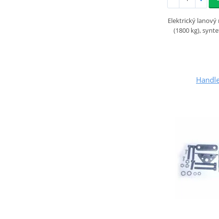
Elektrický lanový 
(1800 kg), synt
Handl