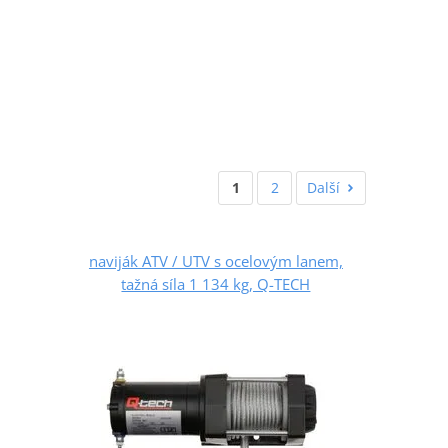
1
2
Další
naviják ATV / UTV s ocelovým lanem,
tažná síla 1 134 kg, Q-TECH