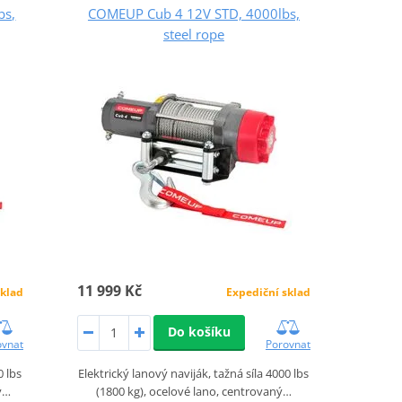
bs,
COMEUP Cub 4 12V STD, 4000lbs,
steel rope
11 999 Kč
sklad
Expediční sklad
Do košíku
ovnat
Porovnat
0 lbs
Elektrický lanový naviják, tažná síla 4000 lbs
ný…
(1800 kg), ocelové lano, centrovaný…