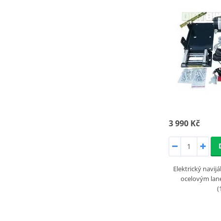
3 990 Kč
Elektrický navij
ocelovým lan
(