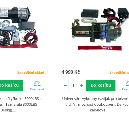
4 990 Kč
Expediční sklad
Expediční 
Do košíku
Do košíku
Porovnat
Por
ák na čtyřkolku 3000LBS s
Univerzální výkonný naviják pro běžné
em Tažná síla 3000LBS
/ UTV. možnost doukoupení: Dálkov
1360kg).…
kabelové…