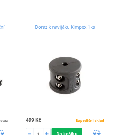
ční
Doraz k navijáku Kimpex 1ks
499 Kč
Expediční sklad
otaz
Do košíku